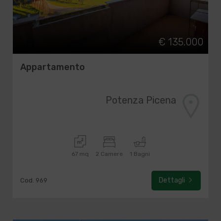
€ 135.000
Appartamento
Potenza Picena
67 mq
2 Camere
1 Bagni
Dettagli
Cod. 969