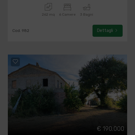
262 mq
6 Camere
3 Bagni
Dettagli
Cod. 982
€ 190.000