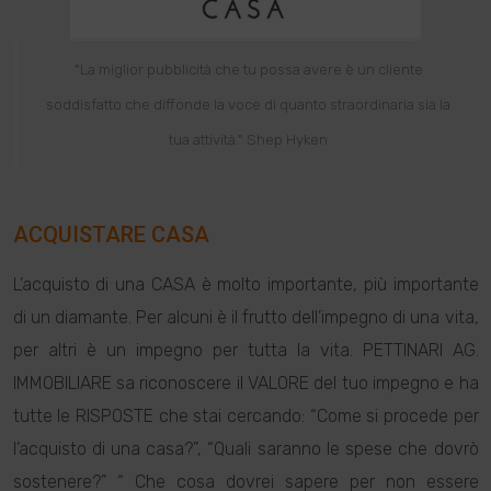
"La miglior pubblicità che tu possa avere è un cliente
soddisfatto che diffonde la voce di quanto straordinaria sia la
tua attività." Shep Hyken
ACQUISTARE CASA
L’acquisto di una CASA è molto importante, più importante
di un diamante. Per alcuni è il frutto dell’impegno di una vita,
per altri è un impegno per tutta la vita. PETTINARI AG.
IMMOBILIARE sa riconoscere il VALORE del tuo impegno e ha
tutte le RISPOSTE che stai cercando: “Come si procede per
l’acquisto di una casa?”, “Quali saranno le spese che dovrò
sostenere?” “ Che cosa dovrei sapere per non essere