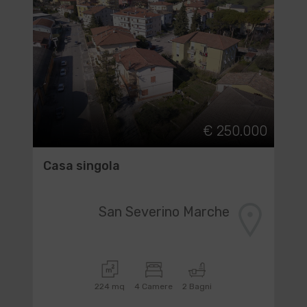
€ 250.000
Casa singola
San Severino Marche
224 mq
4 Camere
2 Bagni