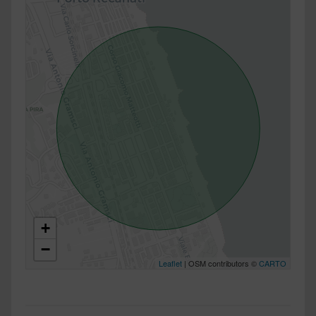
+
−
Leaflet
| OSM contributors ©
CARTO