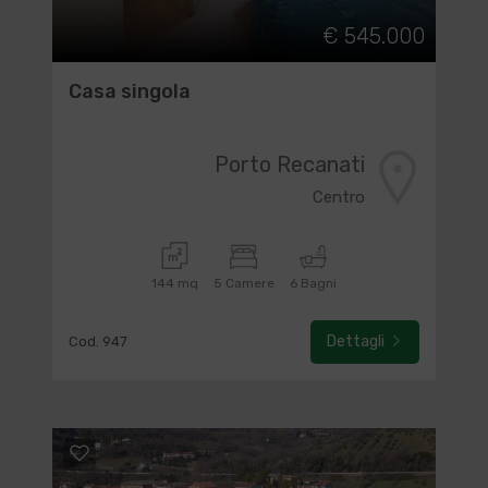
€ 545.000
Casa singola
Porto Recanati
Centro
144 mq
5 Camere
6 Bagni
Dettagli
Cod. 947