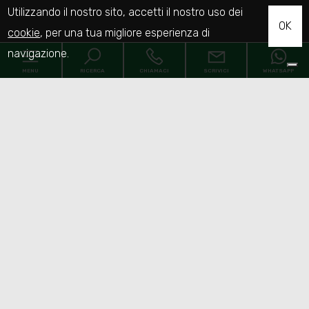
Utilizzando il nostro sito, accetti il nostro uso dei
OK
cookie
, per una tua migliore esperienza di
navigazione.
MENU
RICERCA
CHIAMACI
SCRIVICI
WHATSAPP
Home
Chi siamo
Immobili
[+]
Servizi
Faq