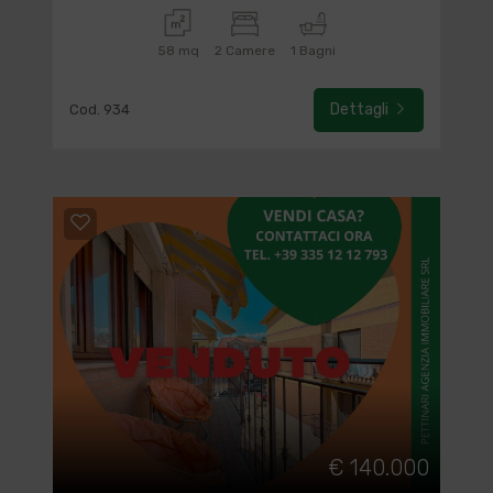
58 mq
2 Camere
1 Bagni
Dettagli
Cod. 934
€ 140.000