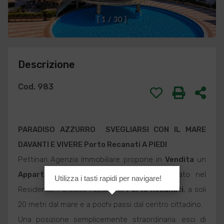
[
1
/
3
0
]
Descrizione
Cod. 983
PARADISO AZZURRO  SVEGLIARSI CON IL MARE
DAVANTI E VIVERE
Porto Recanati
A PIEDI
Pettinari Agenzia Immobiliare propone in
Vendita
un
Appartamento
dal fascino autentico, situato nel
Utilizza i tasti rapidi per navigare!
Residence Paradiso Azzurro di
Porto Recanati
, a soli
20 metri dal mare e a pochi passi dal centro cittadino.
Una posizione semplicemente straordinaria: esci di