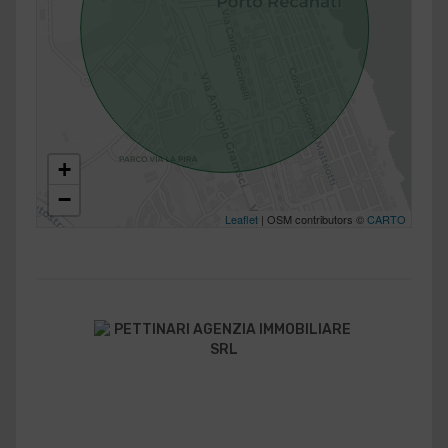
+
−
Leaflet
| OSM contributors ©
CARTO