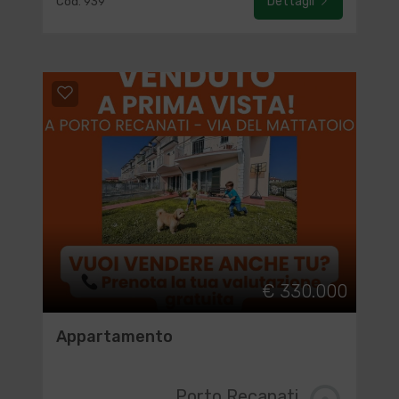
Dettagli
Cod. 939
€ 330.000
Appartamento
Porto Recanati