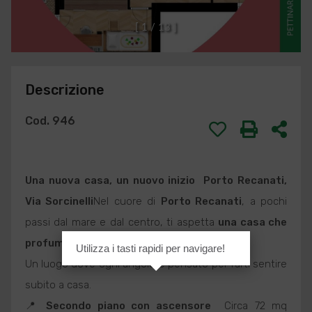
[
1
/
1
3
]
Descrizione
Cod. 946
Una nuova casa, un nuovo inizio 
Porto Recanati
,
Via Sorcinelli
Nel cuore di
Porto Recanati
, a pochi
passi dal mare e dal centro, ti aspetta
una casa che
profuma di nuovo, di luce e di possibilità
.
Utilizza i tasti rapidi per navigare!
Un luogo dove ogni angolo è pensato per farti sentire
subito a casa.
📍
Secondo piano con ascensore
 Circa 72 mq