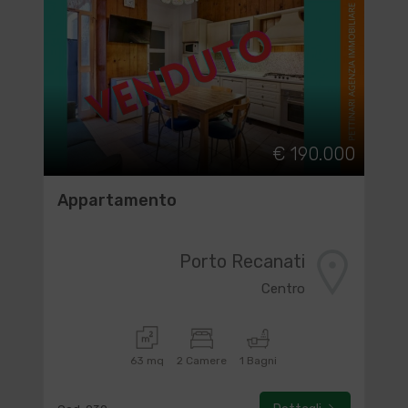
€ 190.000
Appartamento
Porto Recanati
Centro
63 mq
2 Camere
1 Bagni