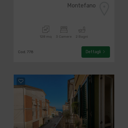
Montefano
128 mq
3 Camere
2 Bagni
Dettagli
Cod. 778