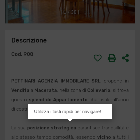
[
1
/
3
8
]
Descrizione
Cod. 908
PETTINARI AGENZIA IMMOBILARE SRL
propone in
Vendita
a
Macerata
, nella zona di
Collevario
, si trova
questo
splendido
Appartamento
che risale all'anno
di costruzione 1985.
Utilizza i tasti rapidi per navigare!
La sua
posizione strategica
garantisce tranquillità e
allo stesso tempo comodità, essendo
vicino
a tutti i