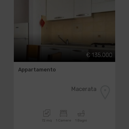
€ 135.000
Appartamento
Macerata
72 mq
1 Camere
1 Bagni