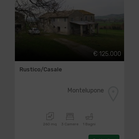
€ 125.000
Rustico/Casale
Montelupone
260 mq
3 Camere
1 Bagni