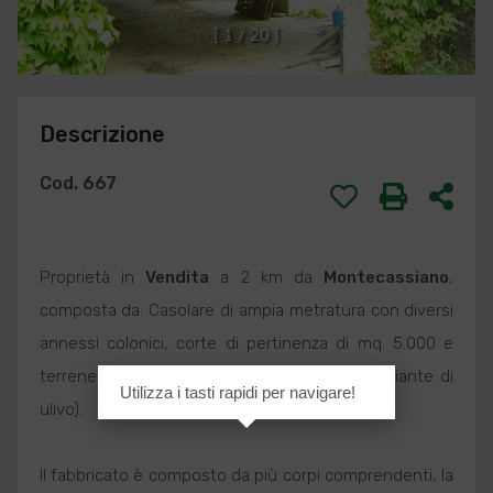
[
1
/
2
0
]
Descrizione
Cod. 667
Proprietà in
Vendita
a 2 km da
Montecassiano
,
composta da: Casolare di ampia metratura con diversi
annessi colonici, corte di pertinenza di mq. 5.000 e
terrene agricolo di circa 9 ha (con circa 80 piante di
Utilizza i tasti rapidi per navigare!
ulivo).
Il fabbricato è composto da più corpi comprendenti, la