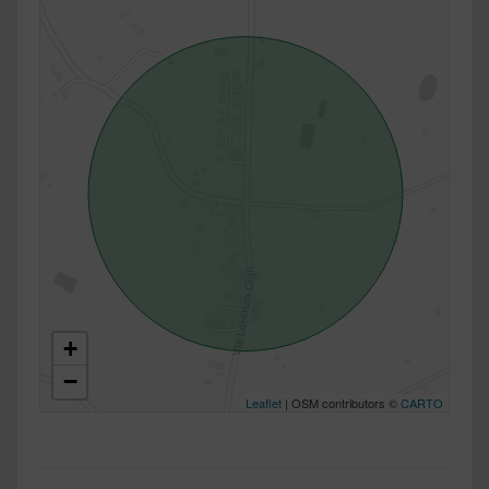
+
−
Leaflet
| OSM contributors ©
CARTO