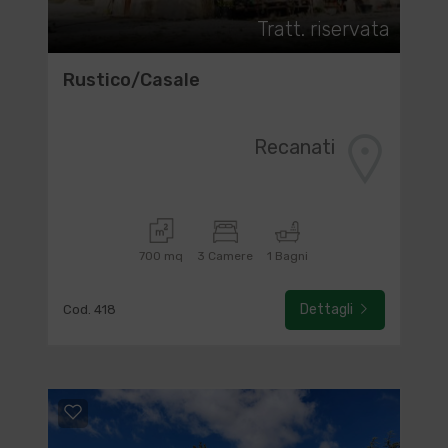
Tratt. riservata
Rustico/Casale
Recanati
700 mq
3 Camere
1 Bagni
Dettagli
Cod. 418