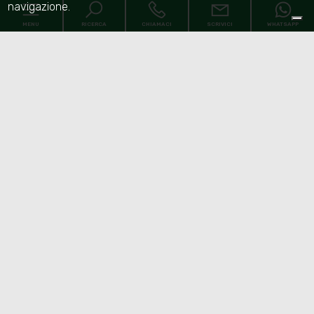
navigazione.
MENU
RICERCA
CHIAMACI
SCRIVICI
WHATSAPP
Home
Chi siamo
Immobili
[+]
Servizi
Faq
Contatti