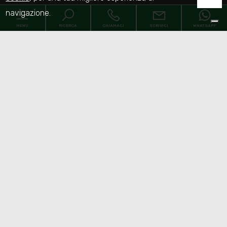
navigazione.
MENU
RICERCA
CHIAMACI
SCRIVICI
WHATSAPP
Home
Chi siamo
Immobili
[+]
Servizi
Faq
Contatti