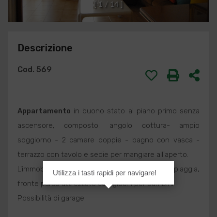
[
1
/
1
4
]
Descrizione
Cod. 569
Appartamento
in buono stato al piano primo senza
ascensore, composto: angolo cottura- ampio
soggiorno - 2 camere doppie - bagno con vasca -
terrazzo con tavolo e sedie per mangiare all'aperto.
L'immobile è situato a pochi passi dalla spiaggia,
Utilizza i tasti rapidi per navigare!
fronte parco attrezzato con giochi per bambini.
Possibilità di garage.